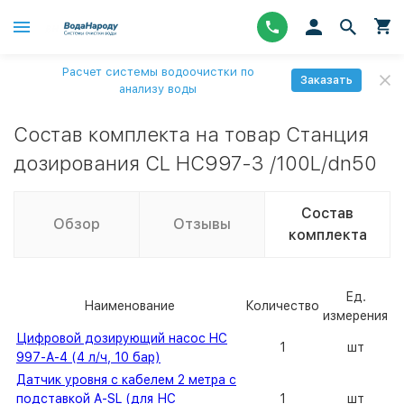
Расчет системы водоочистки по
Заказать
анализу воды
Состав комплекта на товар Станция
дозирования CL HC997-3 /100L/dn50
Состав
Обзор
Отзывы
комплекта
Ед.
Наименование
Количество
измерения
Цифровой дозирующий насос HC
1
шт
997-A-4 (4 л/ч, 10 бар)
Датчик уровня с кабелем 2 метра с
подставкой A-SL (для НС
1
шт