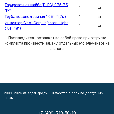
Тарировочная шайба(DLFC) 075-7.5
1
шт
gpm
Труба водоподъемная 1,05" (1,7м)
1
шт
Инжектор Clack Corp. Injector J light
1
шт
blue (18")
Производитель оставляет за собой право при отгрузке
комплекта произвести замену отдельных его элементов на
аналоги.
2009-2026 © ВодаНароду — Качество в срок по доступным
ценам
+7 (499) 719-50-10