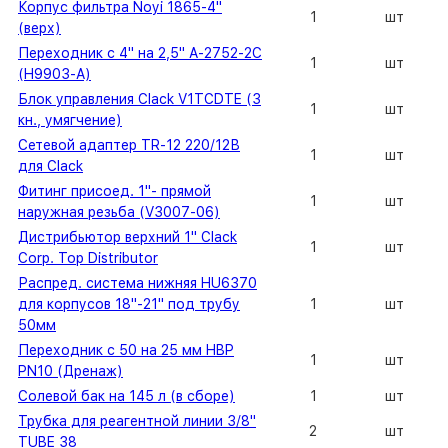
Корпус фильтра Noyi 1865-4"
1
шт
(верх)
Переходник с 4" на 2,5" A-2752-2C
1
шт
(H9903-A)
Блок управления Clack V1TCDTE (3
1
шт
кн., умягчение)
Сетевой адаптер TR-12 220/12В
1
шт
для Clack
Фитинг присоед. 1"- прямой
1
шт
наружная резьба (V3007-06)
Дистрибьютор верхний 1" Clack
1
шт
Corp. Top Distributor
Распред. система нижняя HU6370
для корпусов 18"-21" под трубу
1
шт
50мм
Переходник с 50 на 25 мм HBP
1
шт
PN10 (Дренаж)
Солевой бак на 145 л (в сборе)
1
шт
Трубка для реагентной линии 3/8"
2
шт
TUBE 38