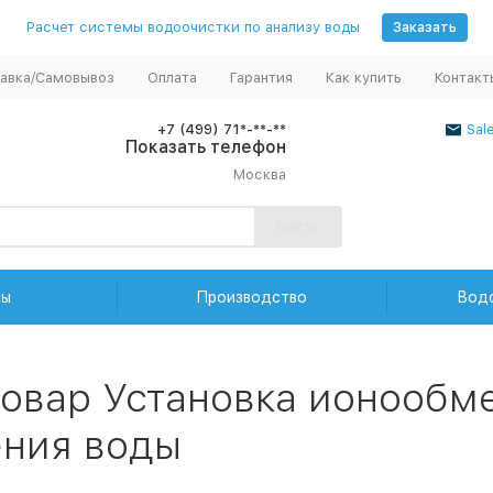
Расчет системы водоочистки по анализу воды
Заказать
авка/Самовывоз
Оплата
Гарантия
Как купить
Контакт
+7 (499) 71*-**-**
Sal
Показать телефон
Москва
Найти
ды
Производство
Вод
товар Установка ионообм
ения воды