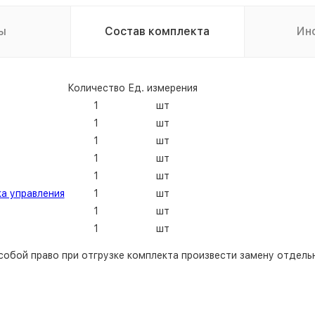
ы
Состав комплекта
Ин
Количество
Ед. измерения
1
шт
1
шт
1
шт
1
шт
1
шт
ка управления
1
шт
1
шт
1
шт
собой право при отгрузке комплекта произвести замену отдельн