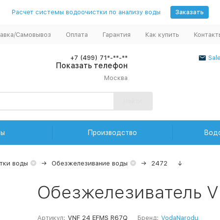
Расчет системы водоочистки по анализу воды
Заказать
авка/Самовывоз
Оплата
Гарантия
Как купить
Контакт
+7 (499) 71*-**-**
Sal
Показать телефон
Москва
Найти
ды
Производство
Вод
тки воды
Обезжелезивание воды
2472
↓
Обезжелезиватель V
Артикул:
VNF 24 EFMS R67Q
Бренд:
VodaNarodu