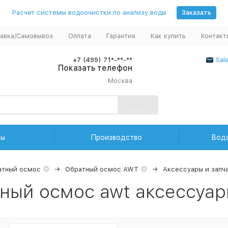
Расчет системы водоочистки по анализу воды
Заказать
авка/Самовывоз
Оплата
Гарантия
Как купить
Контакт
+7 (499) 71*-**-**
Sal
Показать телефон
Москва
Найти
ды
Производство
Вод
атный осмос
Обратный осмос AWT
Аксессуары и запч
ный осмос awt аксессуар