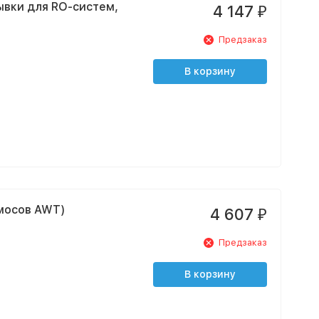
ывки для RO-систем,
4 147
₽
Предзаказ
В корзину
смосов AWT)
4 607
₽
Предзаказ
В корзину