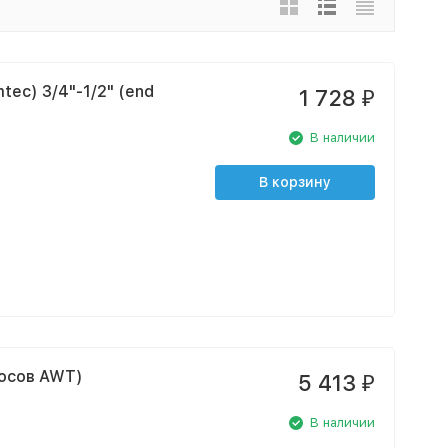
ec) 3/4"-1/2" (end
1 728
₽
В наличии
В корзину
мосов AWT)
5 413
₽
В наличии