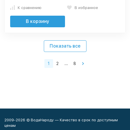
К сравнению
В избранное
В корзину
Показать все
1
2
...
8
2009-2026 © ВодаНароду — Качество в срок по доступным
ценам