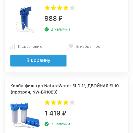
988
₽
В наличии
К сравнению
В избранное
В корзину
Колба фильтра NatureWater SLD 1", ДВОЙНАЯ SL10
(прозрач, NW-BR10B3)
1 419
₽
В наличии