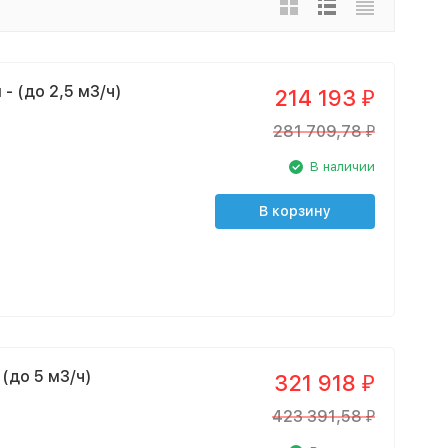
- (до 2,5 м3/ч)
214 193
₽
281 709,78
₽
В наличии
В корзину
(до 5 м3/ч)
321 918
₽
423 391,58
₽