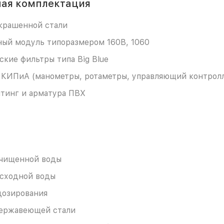
ая комплектация
окрашенной стали
ый модуль типоразмером 160В, 1060
кие фильтры типа Big Blue
 КИПиА (манометры, ротаметры, управляющий контрол
итинг и арматура ПВХ
очищенной воды
исходной воды
дозирования
нержавеющей стали