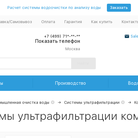
Расчет системы водоочистки по анализу воды
Заказать
авка/Самовывоз
Оплата
Гарантия
Как купить
Контакт
+7 (499) 71*-**-**
Sal
Показать телефон
Москва
Найти
ды
Производство
Вод
ышленная очистка воды
Системы ультрафильтрации
К
мы ультрафильтрации ко