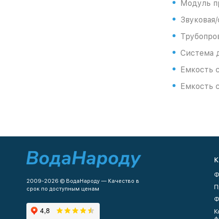
Модуль п
Звуковая/
Трубопро
Система 
Емкость 
Емкость 
К
Ф
2009-2026 © ВодаНароду — Качество в
П
срок по доступным ценам
Ф
К
ф