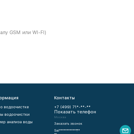
алу GSM или WI-FI)
ормация
Контакты
 о водоочистке
+7 (499) 71*-**-**
Показать телефон
ы водоочистки
Москва
ер анализа воды
Заказать звонок
Sal************.**