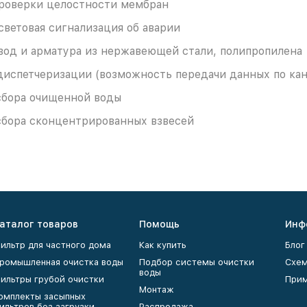
роверки целостности мембран
световая сигнализация об аварии
вод и арматура из нержавеющей стали, полипропилена
диспетчеризации (возможность передачи данных по кан
сбора очищенной воды
сбора сконцентрированных взвесей
аталог товаров
Помощь
Инф
ильтр для частного дома
Как купить
Блог
ромышленная очистка воды
Подбор системы очистки
Схем
воды
ильтры грубой очистки
Прим
Монтаж
омплекты засыпных
ильтров без загрузки
Распродажа