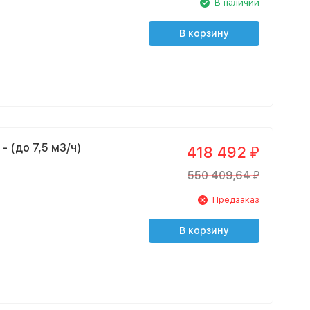
В наличии
В корзину
- (до 7,5 м3/ч)
418 492
₽
550 409,64
₽
Предзаказ
В корзину