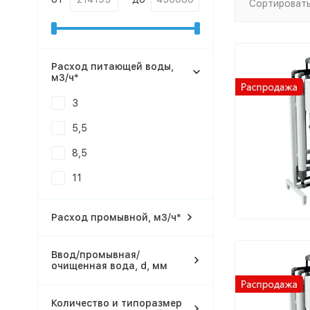
Сортировать
Расход питающей воды,
м3/ч*
3
5,5
8,5
11
Расход промывной, м3/ч*
Ввод/промывная/
очищенная вода, d, мм
Количество и типоразмер