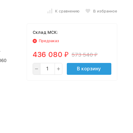
К сравнению
В избранное
Cклад МСК:
Предзаказ
436 080
”
573 540
₽
₽
060
В корзину