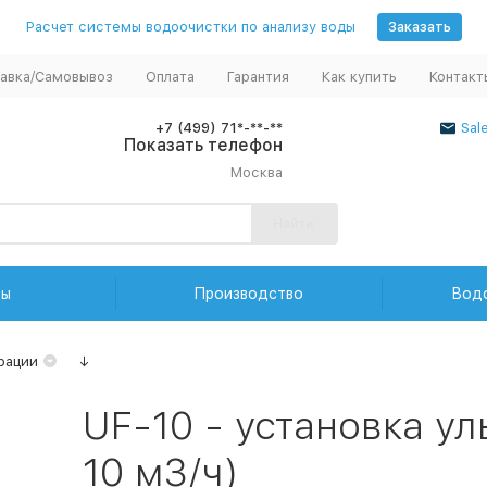
Расчет системы водоочистки по анализу воды
Заказать
авка/Самовывоз
Оплата
Гарантия
Как купить
Контакт
+7 (499) 71*-**-**
Sal
Показать телефон
Москва
Найти
ды
Производство
Вод
рации
↓
UF-10 - установка ул
10 м3/ч)