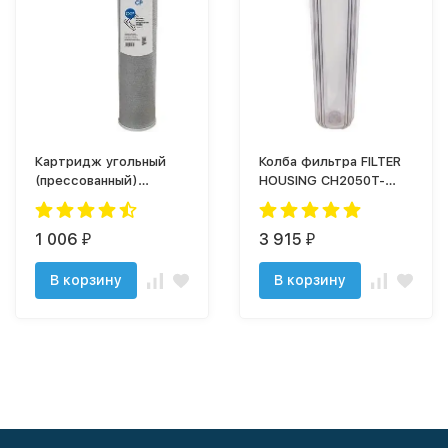
Картридж угольный
Колба фильтра FILTER
(прессованный)
HOUSING CH2050T-
"Аргумент" CP-BB20"
BKBL - 1" в сборе
(прозрач)
1 006
3 915
₽
₽
В корзину
В корзину