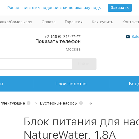
Расчет системы водоочистки по анализу воды
Заказать
авка/Самовывоз
Оплата
Гарантия
Как купить
Контакт
+7 (499) 71*-**-**
Sal
Показать телефон
Москва
Найти
ды
Производство
Вод
мплектующие
Бустерные насосы
↓
Блок питания для н
NatureWater, 1.8А