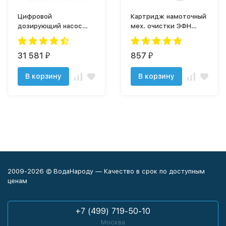
Цифровой
Картридж намоточный
дозирующий насос
мех. очистки ЭФН
KOMPACT
112/508-5
(DPT200NPE+датчик
уровня)
31 581
857
₽
₽
В корзину
В корзину
2009-2026 © ВодаНароду — Качество в срок по доступным
ценам
+7 (499) 719-50-10
Москва