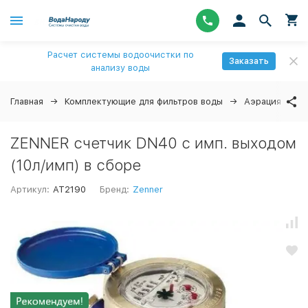
Расчет системы водоочистки по
Заказать
анализу воды
Главная
Комплектующие для фильтров воды
Аэрация
В
ZENNER счетчик DN40 с имп. выходом
(10л/имп) в сборе
Артикул:
AT2190
Бренд:
Zenner