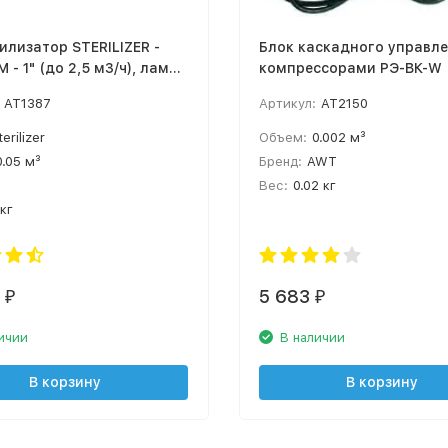
илизатор STERILIZER -
Блок каскадного управл
 - 1" (до 2,5 м3/ч), лампа
компрессорами РЭ-ВК-W 
проводом)
AT1387
Артикул:
AT2150
terilizer
Объем:
0.002 м³
0.05 м³
Бренд:
AWT
Вес:
0.02 кг
 кг
7
5 683
₽
₽
ичии
В наличии
В корзину
В корзину