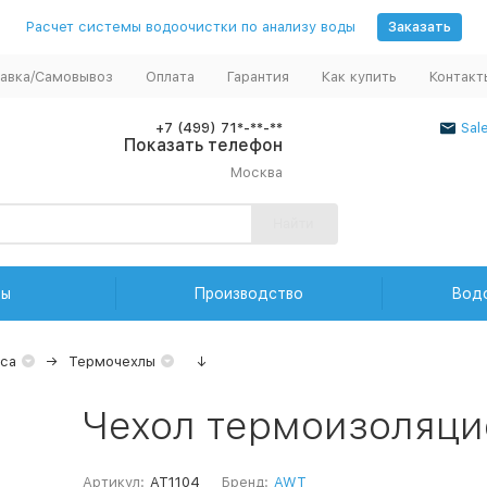
Расчет системы водоочистки по анализу воды
Заказать
авка/Самовывоз
Оплата
Гарантия
Как купить
Контакт
+7 (499) 71*-**-**
Sal
Показать телефон
Москва
Найти
ды
Производство
Вод
са
Термочехлы
↓
Чехол термоизоляци
Артикул:
AT1104
Бренд:
AWT