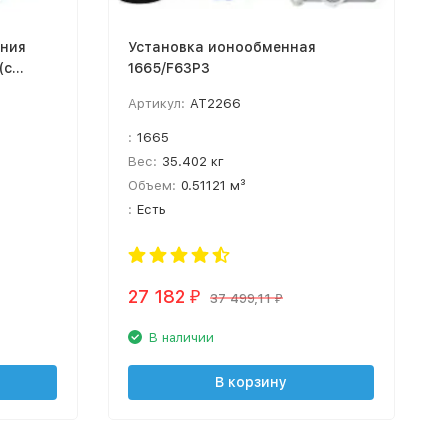
ения
Установка ионообменная
(с
1665/F63P3
Артикул:
AT2266
:
1665
Вес:
35.402 кг
Объем:
0.51121 м³
:
Есть
27 182
₽
37 499,11
₽
В наличии
В корзину