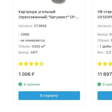
Картридж угольный
УФ стер
(прессованный) "Аргумент" CP-
UV12GPM
BB20"
PHILIPS
Артикул:
AT3809
Артикул:
:
20BB
Бренд:
S
:
не измеряется
Объем:
Объем:
0.002 м³
:
1 дюйм
Бренд:
AWT
Вес:
3.2
1 006
11 89
₽
В наличии
В нал
В корзину