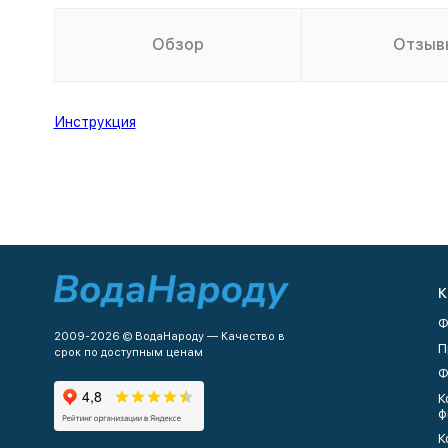
Обзор
Отзыв
Инструкция
К
Ф
2009-2026 © ВодаНароду — Качество в
П
срок по доступным ценам
Ф
К
ф
К