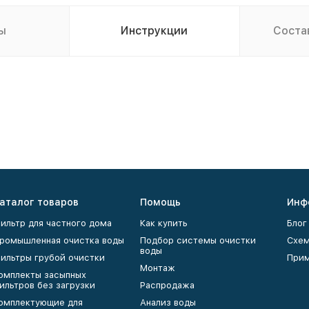
ы
Инструкции
Соста
аталог товаров
Помощь
Инф
ильтр для частного дома
Как купить
Блог
ромышленная очистка воды
Подбор системы очистки
Схем
воды
ильтры грубой очистки
Прим
Монтаж
омплекты засыпных
ильтров без загрузки
Распродажа
омплектующие для
Анализ воды