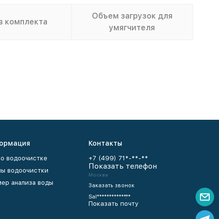
Объем загрузок для
в комплекта
умягчителя
ормация
Контакты
 о водоочистке
+7 (499) 71*-**-**
Показать телефон
ы водоочистки
Москва
ер анализа воды
Заказать звонок
Sal************.**
Показать почту