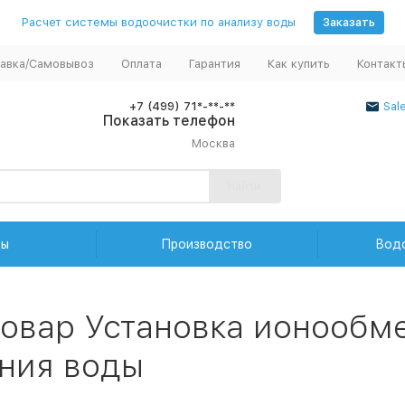
Расчет системы водоочистки по анализу воды
Заказать
авка/Самовывоз
Оплата
Гарантия
Как купить
Контакт
+7 (499) 71*-**-**
Sal
Показать телефон
Москва
Найти
ды
Производство
Вод
товар Установка ионооб
ения воды