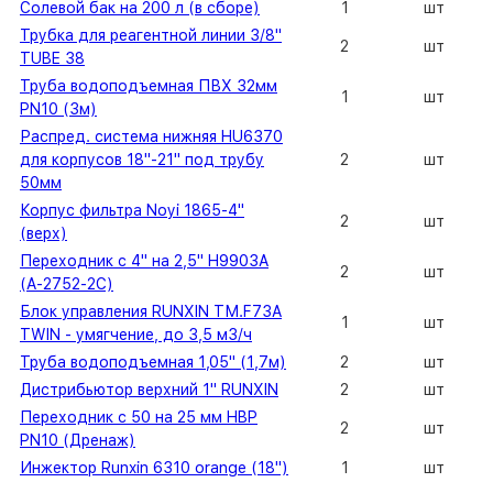
Солевой бак на 200 л (в сборе)
1
шт
Трубка для реагентной линии 3/8"
2
шт
TUBE 38
Труба водоподъемная ПВХ 32мм
1
шт
PN10 (3м)
Распред. система нижняя HU6370
для корпусов 18"-21" под трубу
2
шт
50мм
Корпус фильтра Noyi 1865-4"
2
шт
(верх)
Переходник с 4" на 2,5" H9903A
2
шт
(A-2752-2C)
Блок управления RUNXIN ТМ.F73A
1
шт
TWIN - умягчение, до 3,5 м3/ч
Труба водоподъемная 1,05" (1,7м)
2
шт
Дистрибьютор верхний 1" RUNXIN
2
шт
Переходник с 50 на 25 мм HBP
2
шт
PN10 (Дренаж)
Инжектор Runxin 6310 orange (18")
1
шт