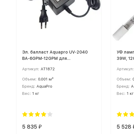
Эл. балласт Aquapro UV-2040
УФ лам
BA-6GPM-12GPM для
39W, 1
стерилизаторов H
Артикул:
AT1872
Артикул:
Объем:
0.001 м³
Объем:
Бренд:
AquaPro
Бренд:
A
Вес:
1 кг
Вес:
1 кг
5 835
5 528
₽