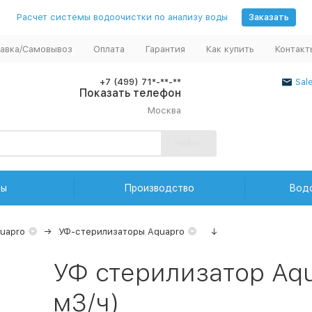
Расчет системы водоочистки по анализу воды
Заказать
авка/Самовывоз
Оплата
Гарантия
Как купить
Контакт
+7 (499) 71*-**-**
Sal
Показать телефон
Москва
Найти
ды
Производство
Вод
uapro
УФ-стерилизаторы Aquapro
↓
УФ стерилизатор Aq
м3/ч)