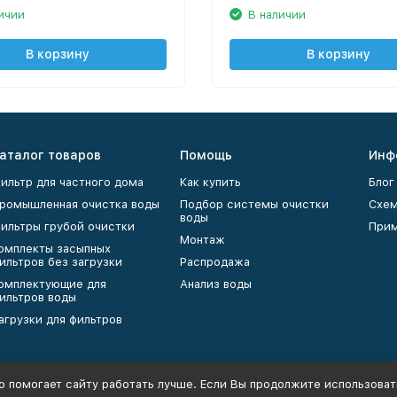
ичии
В наличии
В корзину
В корзину
аталог товаров
Помощь
Инф
ильтр для частного дома
Как купить
Блог
ромышленная очистка воды
Подбор системы очистки
Схем
воды
ильтры грубой очистки
Прим
Монтаж
омплекты засыпных
ильтров без загрузки
Распродажа
омплектующие для
Анализ воды
ильтров воды
агрузки для фильтров
о помогает сайту работать лучше. Если Вы продолжите использовать