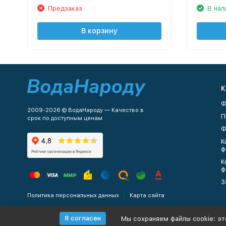
Предзаказ
В нал
В корзину
К
Ф
2009-2026 © ВодаНароду — Качество в
П
срок по доступным ценам
Ф
К
ф
К
ф
З
Политика персональных данных
Карта сайта
Я согласен
Мы сохраняем файлы cookie: эт