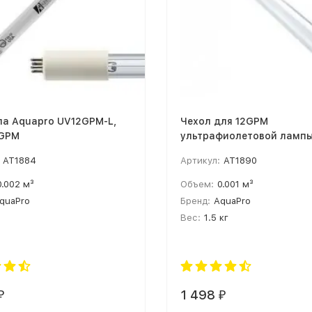
па Aquapro UV12GPM-L,
Чехол для 12GPM
2GPM
ультрафиолетовой ламп
Aquapro UV12GPM-Q
AT1884
Артикул:
AT1890
0.002 м³
Объем:
0.001 м³
quaPro
Бренд:
AquaPro
Вес:
1.5 кг
1 498
₽
₽