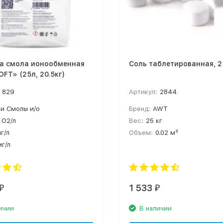
ка смола ионообменная
Соль таблетированная, 2
FT» (25л, 20.5кг)
829
Артикул:
2844
ки Смолы и/о
Бренд:
AWT
 О2/л
Вес:
25 кг
мг/л
Объем:
0.02 м³
мг/л
1 533
₽
₽
ичии
В наличии