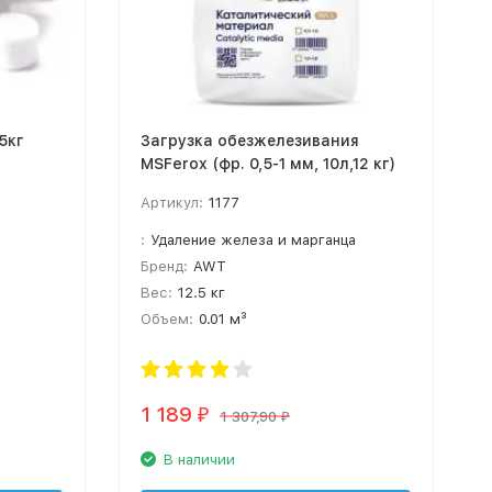
5кг
Загрузка обезжелезивания
MSFerox (фр. 0,5-1 мм, 10л,12 кг)
Артикул:
1177
:
Удаление железа и марганца
Бренд:
AWT
Вес:
12.5 кг
Объем:
0.01 м³
1 189
₽
1 307,90
₽
В наличии