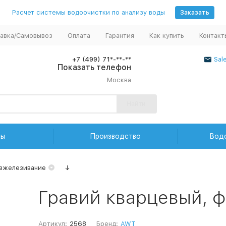
Расчет системы водоочистки по анализу воды
Заказать
авка/Самовывоз
Оплата
Гарантия
Как купить
Контакт
+7 (499) 71*-**-**
Sal
Показать телефон
Москва
Найти
ды
Производство
Вод
езжелезивание
↓
Гравий кварцевый, ф
Артикул:
2568
Бренд:
AWT