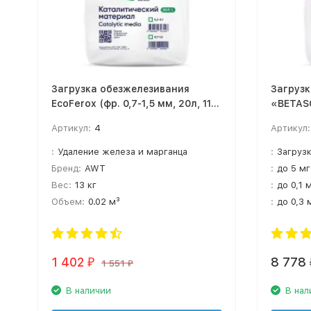
Загрузка обезжелезивания
Загруз
EcoFerox (фр. 0,7-1,5 мм, 20л, 11-
«BETASO
13 кг)
Артикул:
4
Артикул:
:
Удаление железа и марганца
:
Загруз
Бренд:
AWT
:
до 5 мг
Вес:
13 кг
:
до 0,1 
Объем:
0.02 м³
:
до 0,3 
1 402
8 778
₽
1 551
₽
В наличии
В нал