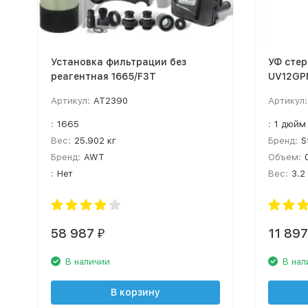
Установка фильтрации без
УФ стер
реагентная 1665/F3Т
UV12GPM
PHILIPS
Артикул:
AT2390
Артикул:
:
1665
:
1 дюйм
Вес:
25.902 кг
Бренд:
S
Бренд:
AWT
Объем:
:
Нет
Вес:
3.2
58 987
11 89
₽
В наличии
В нал
В корзину