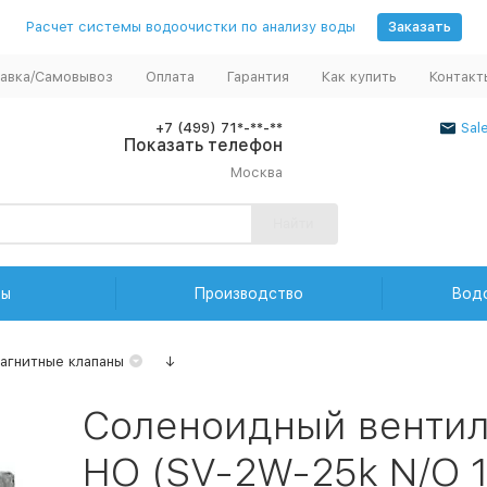
Расчет системы водоочистки по анализу воды
Заказать
авка/Самовывоз
Оплата
Гарантия
Как купить
Контакт
+7 (499) 71*-**-**
Sal
Показать телефон
Москва
Найти
ды
Производство
Вод
агнитные клапаны
↓
Соленоидный вентил
НО (SV-2W-25k N/O 1