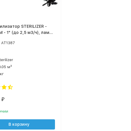
илизатор STERILIZER -
 - 1" (до 2,5 м3/ч), лампа
AT1387
terilizer
0.05 м³
 кг
7
₽
ичии
В корзину