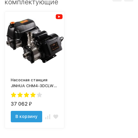
комплектующие
Насосная станция
JINHUA CHM4-3DCLW
(Hном.-45 м; Qном.-4,0
м3/ч; P-1,5 кВт; Wi-Fi)
37 062
₽
В корзину