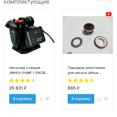
комплектующие
Насосная станция
Торцевое уплотнение
JINHUA PUMP 1.5WZB-
для насоса Jinhua
45DC (Hпод-45 м,P-1,5
1,5WZB-45DC
кВт, Q-3 м3/ч)
25 831
665
₽
₽
В корзину
В корзину