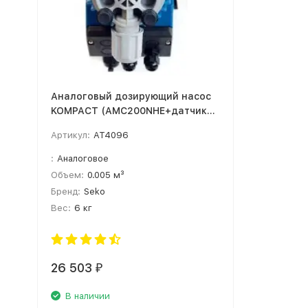
Аналоговый дозирующий насос
KOMPACT (AMC200NHE+датчик
уровня)
Артикул:
AT4096
:
Аналоговое
Объем:
0.005 м³
Бренд:
Seko
Вес:
6 кг
26 503
₽
В наличии