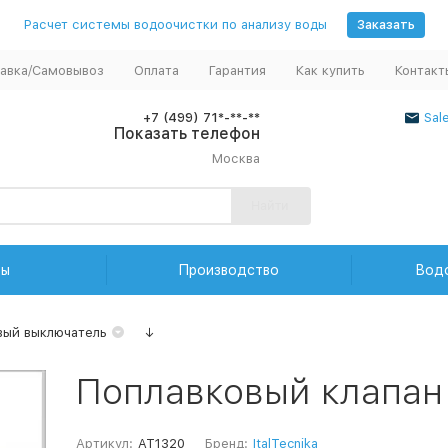
Расчет системы водоочистки по анализу воды
Заказать
авка/Самовывоз
Оплата
Гарантия
Как купить
Контакт
+7 (499) 71*-**-**
Sal
Показать телефон
Москва
Найти
ды
Производство
Вод
вый выключатель
↓
Поплавковый клапан
Артикул:
AT1320
Бренд:
ItalTecnika