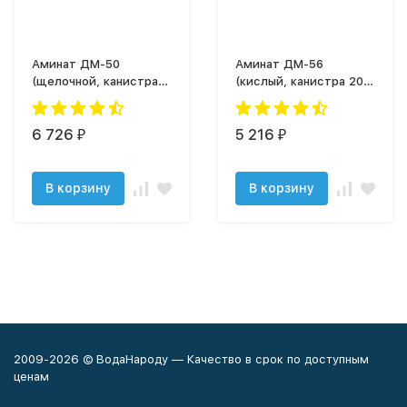
Аминат ДМ-50
Аминат ДМ-56
(щелочной, канистра
(кислый, канистра 20
20 кг)
кг)
6 726
5 216
₽
₽
В корзину
В корзину
2009-2026 © ВодаНароду — Качество в срок по доступным
ценам