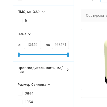
ПМО, мг О2/л
Сортировать
5
Цена
от
до
Производительность, м3/
час
Размер баллона
0844
1054