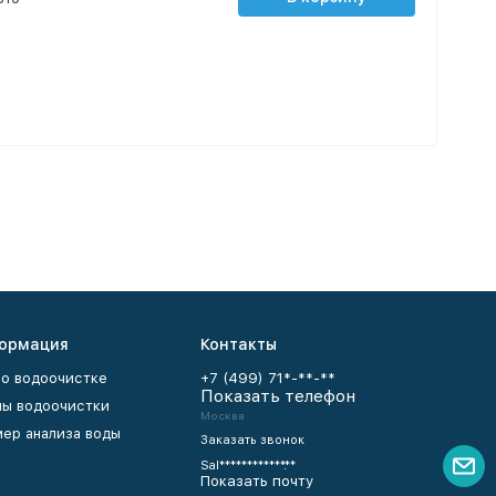
ормация
Контакты
 о водоочистке
+7 (499) 71*-**-**
Показать телефон
ы водоочистки
Москва
ер анализа воды
Заказать звонок
Sal************.**
Показать почту