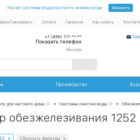
Расчет системы водоочистки по анализу воды
Заказать
авка/Самовывоз
Оплата
Гарантия
Как купить
Контакт
+7 (499) 71*-**-**
Sal
Показать телефон
Москва
Найти
ды
Производство
Вод
тр для частного дома
Системы очистки воды
Обезжел
р обезжелезивания 1252
52
Сбросить фильтры