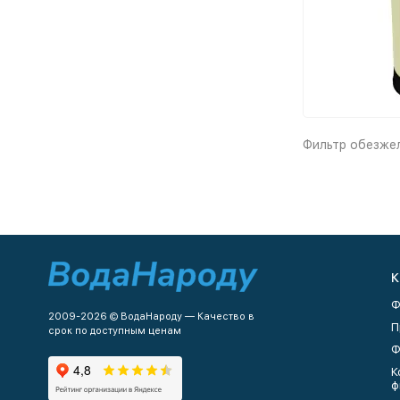
Фильтр обезжел
К
Ф
2009-2026 © ВодаНароду — Качество в
П
срок по доступным ценам
Ф
К
ф