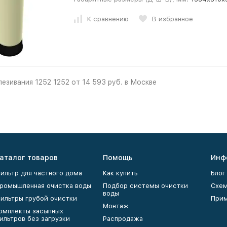
К сравнению
В избранное
езивания 1252 1252 от 14 593 руб. в Москве
аталог товаров
Помощь
Инф
ильтр для частного дома
Как купить
Блог
ромышленная очистка воды
Подбор системы очистки
Схем
воды
ильтры грубой очистки
Прим
Монтаж
омплекты засыпных
ильтров без загрузки
Распродажа