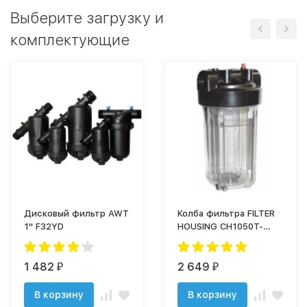
Выберите загрузку и
комплектующие
Дисковый фильтр AWT
Колба фильтра FILTER
1" F32YD
HOUSING CH1050T-
BKBL - 1" в сборе
(прозрач)
1 482
2 649
₽
₽
В корзину
В корзину