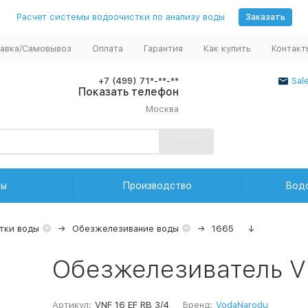
Расчет системы водоочистки по анализу воды
Заказать
авка/Самовывоз
Оплата
Гарантия
Как купить
Контакт
+7 (499) 71*-**-**
Sal
Показать телефон
Москва
Найти
ды
Производство
Вод
тки воды
Обезжелезивание воды
1665
↓
Обезжелезиватель VN
Артикул:
VNF 16 EF RB 3/4
Бренд:
VodaNarodu