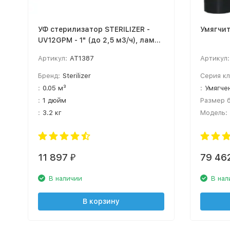
УФ стерилизатор STERILIZER -
Умягчит
UV12GPM - 1" (до 2,5 м3/ч), лампа
PHILIPS
Артикул:
AT1387
Артикул:
Бренд:
Sterilizer
Серия кл
:
0.05 м³
:
Умягче
:
1 дюйм
Размер б
:
3.2 кг
Модель:
11 897
79 46
₽
В наличии
В нал
В корзину