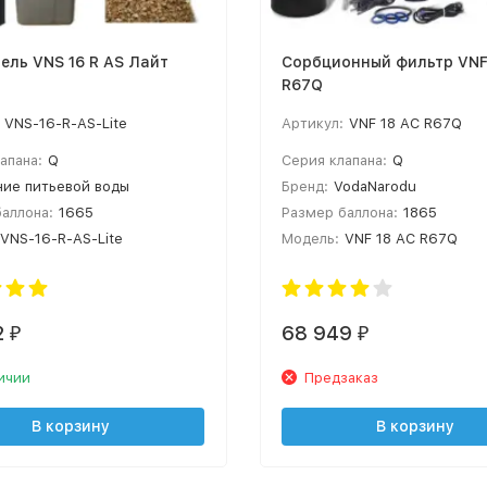
ель VNS 16 R AS Лайт
Сорбционный фильтр VNF
R67Q
VNS-16-R-AS-Lite
Артикул:
VNF 18 AC R67Q
апана:
Q
Серия клапана:
Q
ние питьевой воды
Бренд:
VodaNarodu
аллона:
1665
Размер баллона:
1865
VNS-16-R-AS-Lite
Модель:
VNF 18 AC R67Q
2
68 949
₽
₽
ичии
Предзаказ
В корзину
В корзину