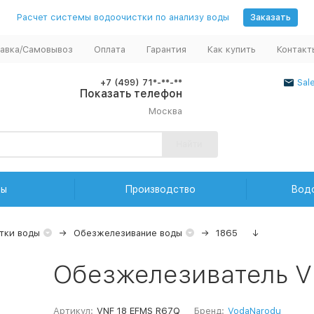
Расчет системы водоочистки по анализу воды
Заказать
авка/Самовывоз
Оплата
Гарантия
Как купить
Контакт
+7 (499) 71*-**-**
Sal
Показать телефон
Москва
Найти
ды
Производство
Вод
тки воды
Обезжелезивание воды
1865
↓
Обезжелезиватель V
Артикул:
VNF 18 EFMS R67Q
Бренд:
VodaNarodu