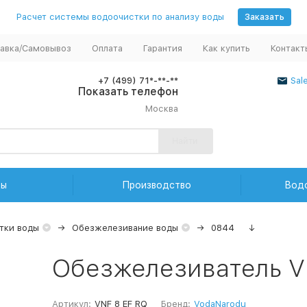
Расчет системы водоочистки по анализу воды
Заказать
авка/Самовывоз
Оплата
Гарантия
Как купить
Контакт
+7 (499) 71*-**-**
Sal
Показать телефон
Москва
Найти
ды
Производство
Вод
тки воды
Обезжелезивание воды
0844
↓
Обезжелезиватель V
Артикул:
VNF 8 EF RQ
Бренд:
VodaNarodu