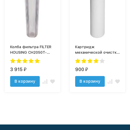
Колба фильтра FILTER
Картридж
HOUSING CH2050T-
механической очистки
BKBL - 1" в сборе
ЭФГ 112/508-5
(прозрач)
3 915
900
₽
₽
В корзину
В корзину