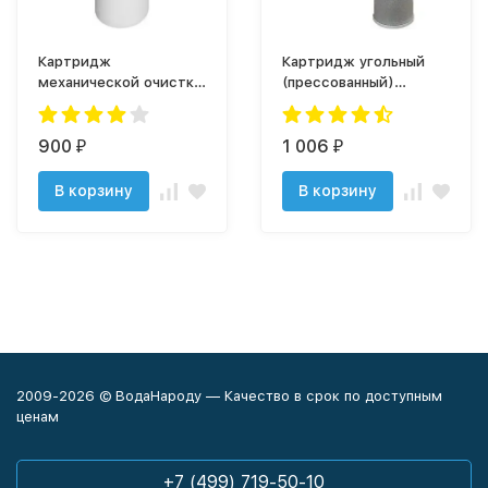
Картридж
Картридж угольный
механической очистки
(прессованный)
ЭФГ 112/508-5
"Аргумент" CP-BB20"
900
1 006
₽
₽
В корзину
В корзину
2009-2026 © ВодаНароду — Качество в срок по доступным
ценам
+7 (499) 719-50-10