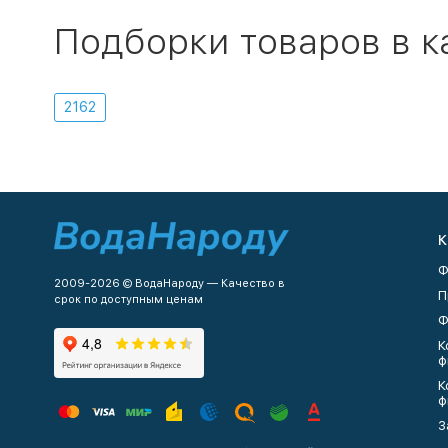
Подборки товаров в к
2162
К
Ф
2009-2026 © ВодаНароду — Качество в
П
срок по доступным ценам
Ф
К
ф
К
ф
З