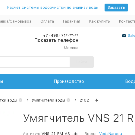
Расчет системы водоочистки по анализу воды
Заказать
авка/Самовывоз
Оплата
Гарантия
Как купить
Контакт
+7 (499) 71*-**-**
Sal
Показать телефон
Москва
Найти
ды
Производство
Вод
тки воды
Умягчители воды
2162
↓
Умягчитель VNS 21 
Артикул:
VNS-21-RM-AS-Lite
Бренд:
VodaNarodu