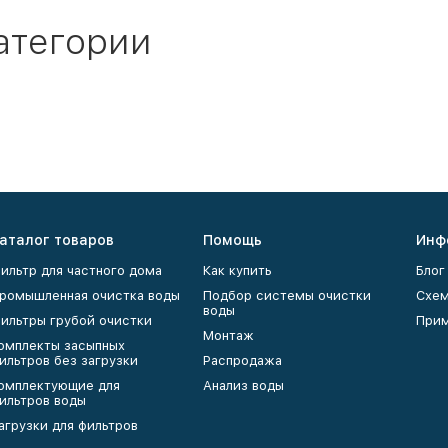
атегории
аталог товаров
Помощь
Инф
ильтр для частного дома
Как купить
Блог
ромышленная очистка воды
Подбор системы очистки
Схем
воды
ильтры грубой очистки
Прим
Монтаж
омплекты засыпных
ильтров без загрузки
Распродажа
омплектующие для
Анализ воды
ильтров воды
агрузки для фильтров