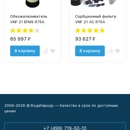
Обезжелезиватель
Сорбционный фильтр
VNF 21 EFMS R75A
VNF 21 AC R75A
65 997
93 627
₽
₽
В корзину
В корзину
2009-2026 © ВодаНароду — Качество в срок по доступным
ценам
+7 (499) 719-50-10