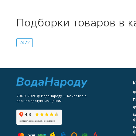
Подборки товаров в к
2472
К
Ф
2009-2026 © ВодаНароду — Качество в
П
срок по доступным ценам
Ф
К
ф
К
ф