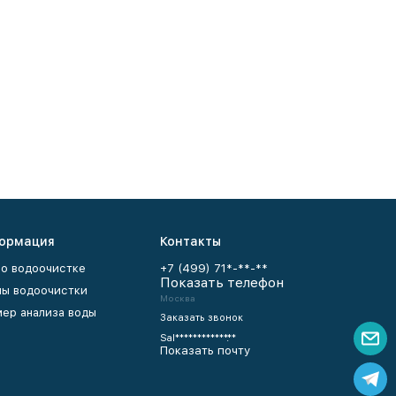
ормация
Контакты
 о водоочистке
+7 (499) 71*-**-**
Показать телефон
ы водоочистки
Москва
ер анализа воды
Заказать звонок
Sal************.**
Показать почту