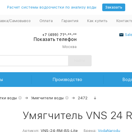
Расчет системы водоочистки по анализу воды
Заказать
авка/Самовывоз
Оплата
Гарантия
Как купить
Контакт
+7 (499) 71*-**-**
Sal
Показать телефон
Москва
Найти
ды
Производство
Вод
тки воды
Умягчители воды
2472
↓
Умягчитель VNS 24 
Артикул:
VNS-24-RM-BS-Lite
Бренд:
VodaNarodu