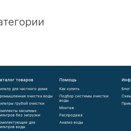
атегории
аталог товаров
Помощь
Инф
ильтр для частного дома
Как купить
Блог
ромышленная очистка воды
Подбор системы очистки
Схем
воды
ильтры грубой очистки
Прим
Монтаж
омплекты засыпных
ильтров без загрузки
Распродажа
омплектующие для
Анализ воды
ильтров воды