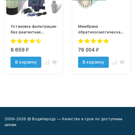
Установка фильтрации
Мембрана
без реагентная
обратноосмотическая
1054/F67Q1
VONTRON LP22-8040-
440 (для солоноватой)
8 659
76 004
₽
₽
В корзину
В корзину
2009-2026 © ВодаНароду — Качество в срок по доступным
ценам