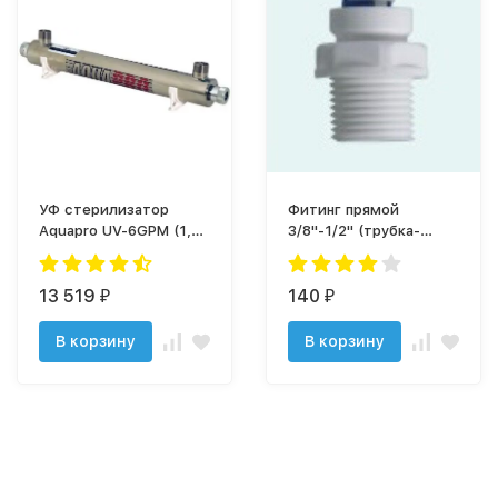
УФ стерилизатор
Фитинг прямой
Aquapro UV-6GPM (1,5
3/8"-1/2" (трубка-
м3/ч)
резьба) QT-22B
Naturewater
13 519
140
₽
₽
В корзину
В корзину