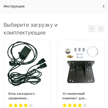
Инструкции
Выберите загрузку и
комплектующие
Блок каскадного
Установочный
управления
комплект для
компрессорами РЭ-ВК-
компрессора JP-40C
W (с проводом)
(АР-900)