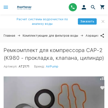
Расчет системы водоочистки по
Заказать
анализу воды
Главная
Комплектующие для фильтров воды
Аэрация
З
Ремкомплект для компрессора CAP-2
(K980 - прокладка, клапана, цилиндр)
Артикул:
AT2171
Бренд:
AirPump