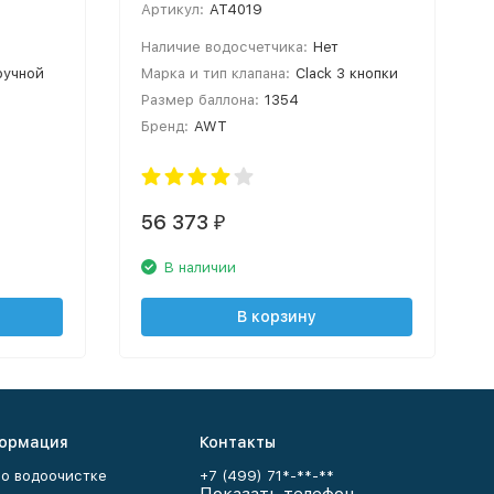
Артикул:
AT4019
Наличие водосчетчика:
Нет
ручной
Марка и тип клапана:
Clack 3 кнопки
Размер баллона:
1354
Бренд:
AWT
56 373
₽
В наличии
В корзину
ормация
Контакты
 о водоочистке
+7 (499) 71*-**-**
Показать телефон