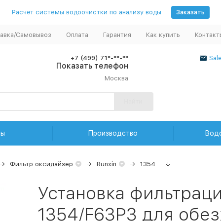
Расчет системы водоочистки по анализу воды
Заказать
авка/Самовывоз
Оплата
Гарантия
Как купить
Контакт
+7 (499) 71*-**-**
Sal
Показать телефон
Москва
Найти
ды
Производство
Вод
Фильтр оксидайзер
Runxin
1354
↓
Установка фильтрац
1354/F63P3 для обе