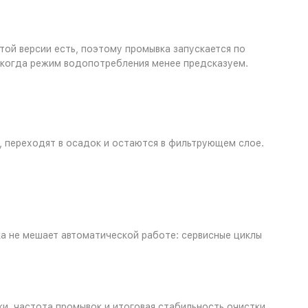
той версии есть, поэтому промывка запускается по
о когда режим водопотребления менее предсказуем.
 переходят в осадок и остаются в фильтрующем слое.
ка не мешает автоматической работе: сервисные циклы
ки, частота промывок и итоговая стабильность очистки.