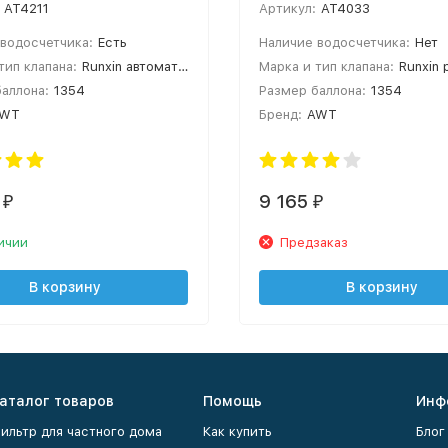
AT4211
Артикул:
AT4033
водосчетчика:
Есть
Наличие водосчетчика:
Нет
тип клапана:
Runxin автоматический
Марка и тип клапана:
Runxin 
аллона:
1354
Размер баллона:
1354
AWT
Бренд:
AWT
9 165
₽
₽
ичии
Предзаказ
В корзину
В корзину
аталог товаров
Помощь
Инф
ильтр для частного дома
Как купить
Блог