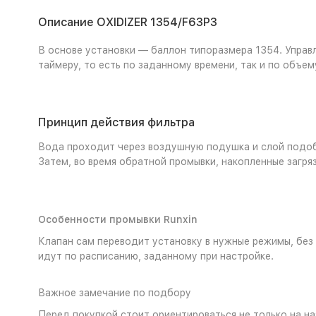
Описание OXIDIZER 1354/F63P3
В основе установки — баллон типоразмера 1354. Управл
таймеру, то есть по заданному времени, так и по объ
Принцип действия фильтра
Вода проходит через воздушную подушка и слой подобр
Затем, во время обратной промывки, накопленные загря
Особенности промывки Runxin
Клапан сам переводит установку в нужные режимы, без
идут по расписанию, заданному при настройке.
Важное замечание по подбору
Перед покупкой стоит ориентироваться не только на наз