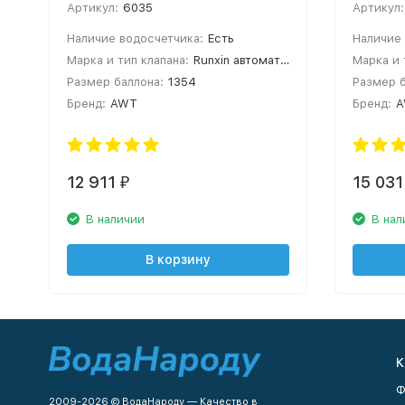
Артикул:
6035
Артикул:
Наличие водосчетчика:
Есть
Наличие 
Марка и тип клапана:
Runxin автоматический
Марка и 
Размер баллона:
1354
Размер б
Бренд:
AWT
Бренд:
12 911
15 031
₽
В наличии
В нал
В корзину
К
Ф
2009-2026 © ВодаНароду — Качество в