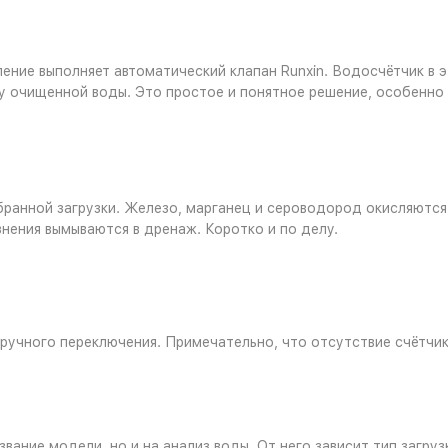
ение выполняет автоматический клапан Runxin. Водосчётчик в э
ему очищенной воды. Это простое и понятное решение, особенн
анной загрузки. Железо, марганец и сероводород окисляются,
знения вымываются в дренаж. Коротко и по делу.
 ручного переключения. Примечательно, что отсутствие счётчи
вание модели, но и на анализ воды. От него зависит тип загруз