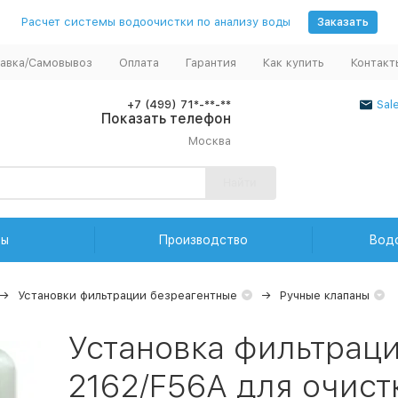
Расчет системы водоочистки по анализу воды
Заказать
авка/Самовывоз
Оплата
Гарантия
Как купить
Контакт
+7 (499) 71*-**-**
Sal
Показать телефон
Москва
Найти
ды
Производство
Вод
Установки фильтрации безреагентные
Ручные клапаны
Установка фильтраци
2162/F56A для очист