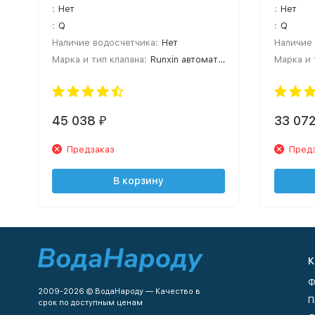
:
Нет
:
Нет
:
Q
:
Q
Наличие водосчетчика:
Нет
Наличие 
Марка и тип клапана:
Runxin автоматический
Марка и 
45 038
33 07
₽
Предзаказ
Пред
В корзину
К
Ф
2009-2026 © ВодаНароду — Качество в
П
срок по доступным ценам