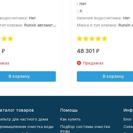
:
Нет
:
A
водосчетчика:
Нет
Наличие водосчетчика:
Нет
тип клапана:
Runxin автоматический
Марка и тип клапана:
Runxin авт
2
48 301
₽
₽
заказ
Предзаказ
В корзину
В корзину
аталог товаров
Помощь
Инф
ильтр для частного дома
Как купить
Блог
ромышленная очистка воды
Подбор системы очистки
Схем
воды