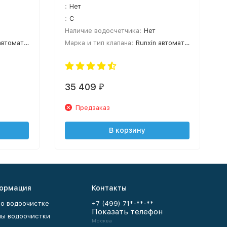
:
Нет
:
C
Наличие водосчетчика:
Нет
оматический
Марка и тип клапана:
Runxin автоматический
35 409
₽
Предзаказ
В корзину
ормация
Контакты
 о водоочистке
+7 (499) 71*-**-**
Показать телефон
ы водоочистки
Москва