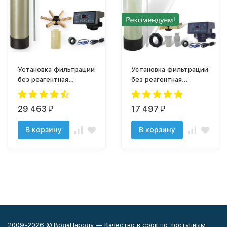
Установка фильтрации
Установка фильтрации
без реагентная
без реагентная
1665/F75Q1
1665/F67Q1
29 463
17 497
₽
₽
В корзину
В корзину
2009-2026 © ВодаНароду — Качество в срок по доступным