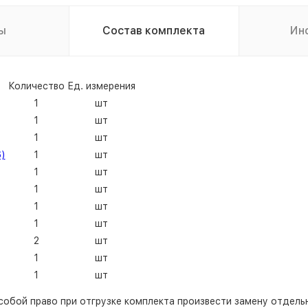
ы
Состав комплекта
Ин
Количество
Ед. измерения
1
шт
1
шт
1
шт
)
1
шт
1
шт
1
шт
1
шт
1
шт
2
шт
1
шт
1
шт
собой право при отгрузке комплекта произвести замену отдельн