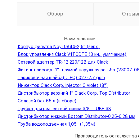
Обзор
Отзыв
Наименование
Корпус фильтра Noyi 0844-2,5" (верх)
Блок управления Clack V1TCDTE (3 кн., умягчение)
Сетевой адаптер TR-12 220/12В для Clack
Фитинг присоед. 1"- прямой наружная резьба (V3007-06
Тарировочная шайба(DLFC) 027-2.7 gpm
Инжектор Clack Corp. Injector C violet (8")
Дистрибьютор верхний 1" Clack Corp. Top Distributor
Солевой бак 65 л (в сборе)
Трубка для реагентной линии 3/8" TUBE 38
Дистрибьютор нижний Bottom Distributor-0.25-0.28 мм
Труба водоподъемная 1,05" (1,35м)
Производитель оставляет за 