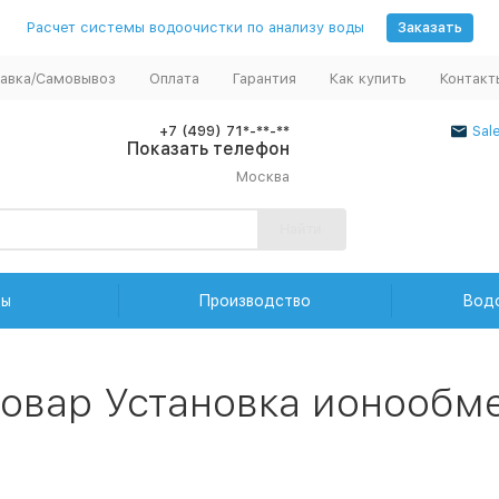
Расчет системы водоочистки по анализу воды
Заказать
авка/Самовывоз
Оплата
Гарантия
Как купить
Контакт
+7 (499) 71*-**-**
Sal
Показать телефон
Москва
Найти
ды
Производство
Вод
товар Установка ионообм