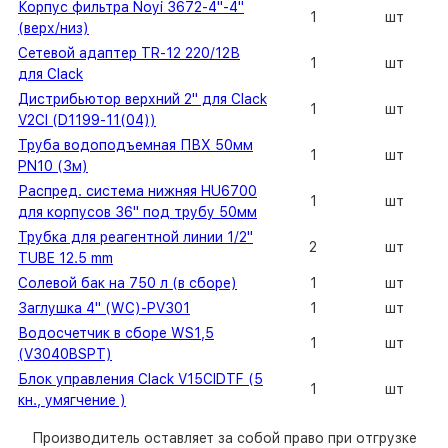
Корпус фильтра Noyi 3672-4"-4"
1
шт
(верх/низ)
Сетевой адаптер TR-12 220/12В
1
шт
для Clack
Дистрибьютор верхний 2" для Clack
1
шт
V2Cl (D1199-11(04))
Труба водоподъемная ПВХ 50мм
1
шт
PN10 (3м)
Распред. система нижняя HU6700
1
шт
для корпусов 36" под трубу 50мм
Трубка для реагентной линии 1/2"
2
шт
TUBE 12.5 mm
Солевой бак на 750 л (в сборе)
1
шт
Заглушка 4" (WC)-PV301
1
шт
Водосчетчик в сборе WS1,5
1
шт
(V3040BSPT)
Блок управления Clack V15CIDTF (5
1
шт
кн., умягчение )
Производитель оставляет за собой право при отгрузке