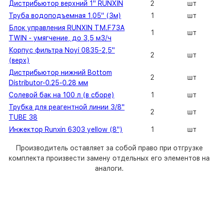
Дистрибьютор верхний 1" RUNXIN
2
шт
Труба водоподъемная 1,05" (3м)
1
шт
Блок управления RUNXIN ТМ.F73A
1
шт
TWIN - умягчение, до 3,5 м3/ч
Корпус фильтра Noyi 0835-2,5"
2
шт
(верх)
Дистрибьютор нижний Bottom
2
шт
Distributor-0.25-0.28 мм
Солевой бак на 100 л (в сборе)
1
шт
Трубка для реагентной линии 3/8"
2
шт
TUBE 38
Инжектор Runxin 6303 yellow (8")
1
шт
Производитель оставляет за собой право при отгрузке
комплекта произвести замену отдельных его элементов на
аналоги.