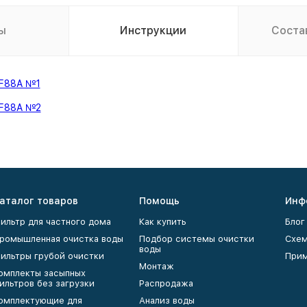
ы
Инструкции
Соста
/F88A №1
/F88A №2
аталог товаров
Помощь
Инф
ильтр для частного дома
Как купить
Блог
ромышленная очистка воды
Подбор системы очистки
Схем
воды
ильтры грубой очистки
Прим
Монтаж
омплекты засыпных
ильтров без загрузки
Распродажа
омплектующие для
Анализ воды