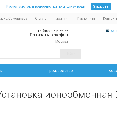
Расчет системы водоочистки по анализу воды
Заказать
авка/Самовывоз
Оплата
Гарантия
Как купить
Контакт
+7 (499) 71*-**-**
Sal
Показать телефон
Москва
Найти
ды
Производство
Вод
 Установка ионообменная