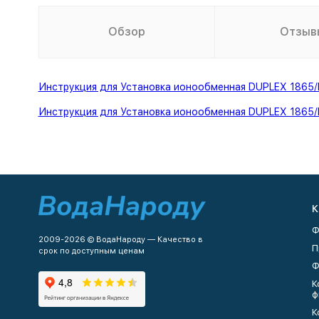
Обзор
Отзыв
Инструкция для Установка ионообменная DUPLEX 1865
Инструкция для Установка ионообменная DUPLEX 1865
К
Ф
2009-2026 © ВодаНароду — Качество в
П
срок по доступным ценам
Ф
К
ф
К