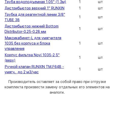
Труба водоподъемная 1,05" (1,3м)
1
шт
Дистрибьютор верхний 1" RUNXIN
1
шт
Трубка для реагентной линии 3/8"
1
шт
TUBE 38
Дистрибьютор нижний Bottom
1
шт
Distributor-0.25-0.28 мм
Максикабинет-L для умягчителя
1035 без корпуса и блока
1
шт
управления
Корпус фильтра Noyi 1035-2,5"
1
шт
(верх)
Ручной клапан RUNXIN TM.F64B -
1
шт
умягч., до 2 м3/час
Производитель оставляет за собой право при отгрузке
комплекта произвести замену отдельных его элементов на
аналоги.