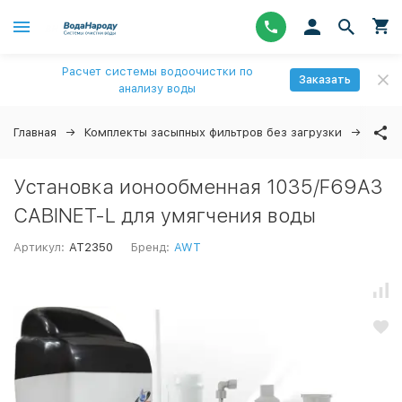
Расчет системы водоочистки по
Заказать
анализу воды
Главная
Комплекты засыпных фильтров без загрузки
Уста
Установка ионообменная 1035/F69A3
CABINET-L для умягчения воды
Артикул:
AT2350
Бренд:
AWT