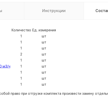
ы
Инструкции
Соста
Количество
Ед. измерения
1
шт
1
шт
1
шт
2
шт
1
шт
0 м3/ч
1
шт
1
шт
1
шт
1
шт
собой право при отгрузке комплекта произвести замену отдельн