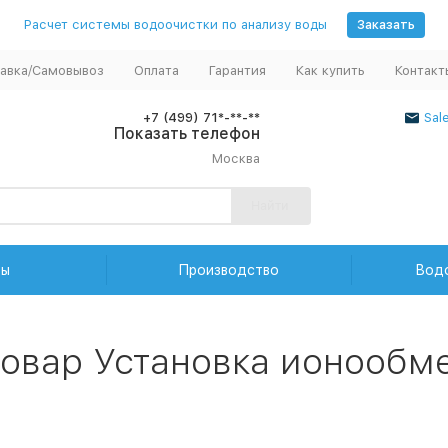
Расчет системы водоочистки по анализу воды
Заказать
авка/Самовывоз
Оплата
Гарантия
Как купить
Контакт
+7 (499) 71*-**-**
Sal
Показать телефон
Москва
Найти
ды
Производство
Вод
товар Установка ионообм