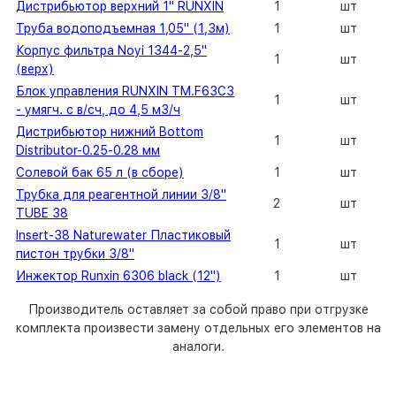
Дистрибьютор верхний 1" RUNXIN
1
шт
Труба водоподъемная 1,05" (1,3м)
1
шт
Корпус фильтра Noyi 1344-2,5"
1
шт
(верх)
Блок управления RUNXIN TM.F63C3
1
шт
- умягч. с в/сч, до 4,5 м3/ч
Дистрибьютор нижний Bottom
1
шт
Distributor-0.25-0.28 мм
Солевой бак 65 л (в сборе)
1
шт
Трубка для реагентной линии 3/8"
2
шт
TUBE 38
Insert-38 Naturewater Пластиковый
1
шт
пистон трубки 3/8"
Инжектор Runxin 6306 black (12")
1
шт
Производитель оставляет за собой право при отгрузке
комплекта произвести замену отдельных его элементов на
аналоги.