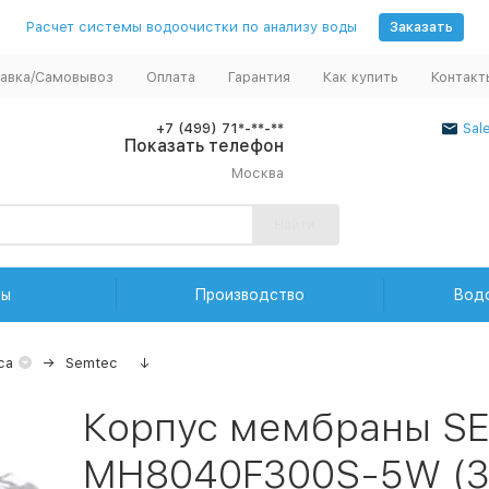
Расчет системы водоочистки по анализу воды
Заказать
авка/Самовывоз
Оплата
Гарантия
Как купить
Контакт
+7 (499) 71*-**-**
Sal
Показать телефон
Москва
Найти
ды
Производство
Вод
са
Semtec
↓
Корпус мембраны S
MH8040F300S-5W (30