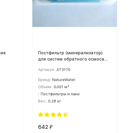
ния
Постфильтр (минерализатор)
для систем обратного осмоса
MB-10 NatureWater (ALUM-10)
Артикул:
AT3170
Бренд:
NatureWater
Объем:
0.001 м³
:
Постфильтры и паки
Вес:
0.28 кг
642
₽