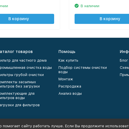
ичии
В наличии
В корзину
В корзину
аталог товаров
Помощь
Инф
ильтр для частного дома
Как купить
Блог
ромышленная очистка воды
Подбор системы очистки
Схем
воды
ильтры грубой очистки
Прим
Монтаж
омплекты засыпных
ильтров без загрузки
Распродажа
омплектующие для
Анализ воды
ильтров воды
агрузки для фильтров
о помогает сайту работать лучше. Если Вы продолжите использовать