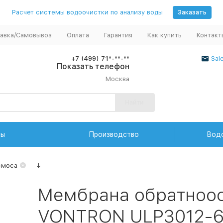
Расчет системы водоочистки по анализу воды
Заказать
авка/Самовывоз
Оплата
Гарантия
Как купить
Контакт
+7 (499) 71*-**-**
Sal
Показать телефон
Москва
Найти
ды
Производство
Вод
смоса
↓
Мембрана обратноо
VONTRON ULP3012-